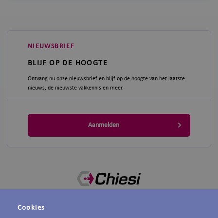
NIEUWSBRIEF
BLIJF OP DE HOOGTE
Ontvang nu onze nieuwsbrief en blijf op de hoogte van het laatste
nieuws, de nieuwste vakkennis en meer.
Aanmelden
Chiesi voor professionals biedt een actueel aanbod van nascholingen,
Cookies
verslaglegging van congressen, informatie over onderzoek van collega's en