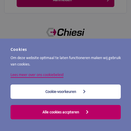
Aanmelden
Chiesi voor professionals biedt een actueel aanbod van nascholingen,
Cookies
verslaglegging van congressen, informatie over onderzoek van collega's en
Om deze website optimaal te laten functioneren maken wij gebruik
meer.
van cookies.
Lees meer over ons cookiebeleid
PRIVACYVERKLARING
COOKIEVERKLARING
Cookie-voorkeuren
DISCLAIMER
Volg ons op
Alle cookies accpteren
2025 Chiesi Pharmaceuticals B.V.