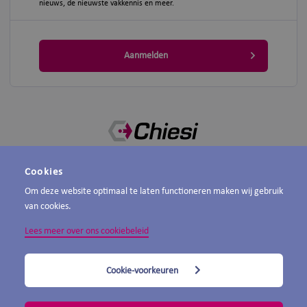
nieuws, de nieuwste vakkennis en meer.
Aanmelden
Chiesi voor professionals biedt een actueel aanbod van nascholingen,
Cookies
verslaglegging van congressen, informatie over onderzoek van collega's en
Om deze website optimaal te laten functioneren maken wij gebruik
meer.
van cookies.
Lees meer over ons cookiebeleid
PRIVACYVERKLARING
COOKIEVERKLARING
Cookie-voorkeuren
DISCLAIMER