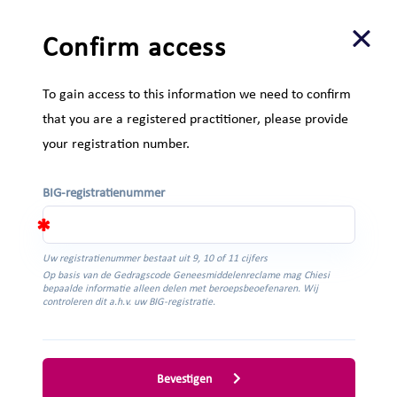
×
Confirm access
HOME
PRODUCTINFORMATIE
ENVARSUS®
To gain access to this information we need to confirm
KLINISCHE STUDIES ENVARSUS®
that you are a registered practitioner, please provide
your registration number.
CHIESI PRO DOORZOEKEN
BIG-registratienummer
Inhoudsopgave
Uw registratienummer bestaat uit 9, 10 of 11 cijfers
Op basis van de Gedragscode Geneesmiddelenreclame mag Chiesi
bepaalde informatie alleen delen met beroepsbeoefenaren. Wij
controleren dit a.h.v. uw BIG-registratie.
TOEGANKELIJK VOOR BEROEPSBEOEFENAREN
Bevestigen
STUDIE