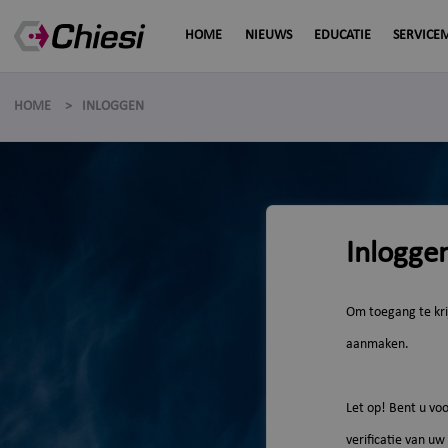
HOME
NIEUWS
EDUCATIE
SERVICE
HOME
INLOGGEN
Inlogge
Om toegang te kri
aanmaken.
Let op! Bent u vo
verificatie van uw